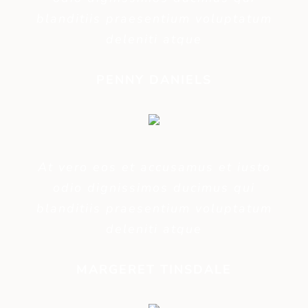
blanditiis praesentium voluptatum
deleniti atque
PENNY DANIELS
At vero eos et accusamus et iusto
odio dignissimos ducimus qui
blanditiis praesentium voluptatum
deleniti atque
MARGERET TINSDALE