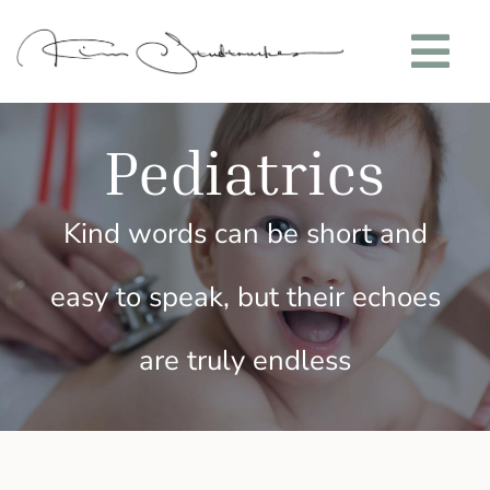
Skip
to
Tog
content
Nav
Über mich
Pediatrics
Meine Leistungen
Kind words can be short and
Meine Trainings
easy to speak, but their echoes
Kontakt
are truly endless