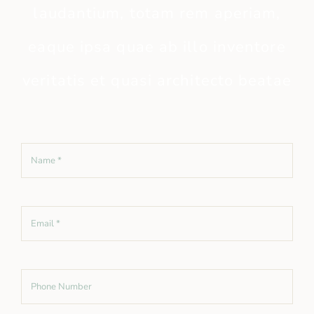
laudantium, totam rem aperiam,
eaque ipsa quae ab illo inventore
veritatis et quasi architecto beatae