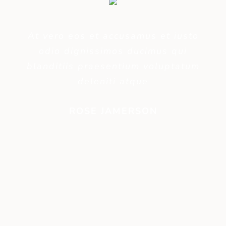
At vero eos et accusamus et iusto
odio dignissimos ducimus qui
blanditiis praesentium voluptatum
deleniti atque
ROSE JAMERSON