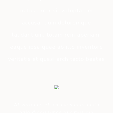
natus error sit voluptatem
accusantium doloremque
laudantium, totam rem aperiam,
eaque ipsa quae ab illo inventore
veritatis et quasi architecto beatae
At vero eos et accusamus et iusto
odio dignissimos ducimus qui