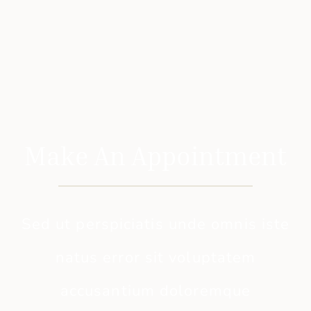
Make An Appointment
Sed ut perspiciatis unde omnis iste
natus error sit voluptatem
accusantium doloremque