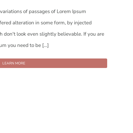
variations of passages of Lorem Ipsum
fered alteration in some form, by injected
on't look even slightly believable. If you are
m you need to be [...]
LEARN MORE